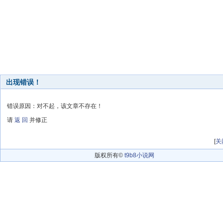
出现错误！
错误原因：对不起，该文章不存在！
请
返 回
并修正
[
关
版权所有©
t9b8小说网